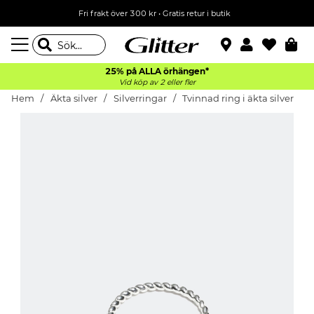
Fri frakt över 300 kr
•
Gratis retur i butik
25% på ALLA
örhängen*
Vid köp av 2 eller fler
Hem
Äkta silver
Silverringar
Tvinnad ring i äkta silver