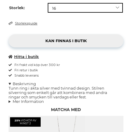
Storlek:
Storleksguide
Hitta i butik
Fri frakt vid köp över 300 kr
Fri retur i butik
Snabb leverans
Beskrivning
Tunn ring i äkta silver med tvinnad design. Stilren
silverring som enkelt går att kombinera med andra
ringar och smycken till vardags eller fest.
Mer Information
MATCHA MED
25%
VID KÖP AV
MINST 2