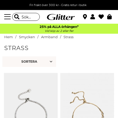
Fri frakt över 300 kr
•
Gratis retur i butik
25% på ALLA
örhängen*
Vid köp av 2 eller fler
Hem
Smycken
Armband
Strass
STRASS