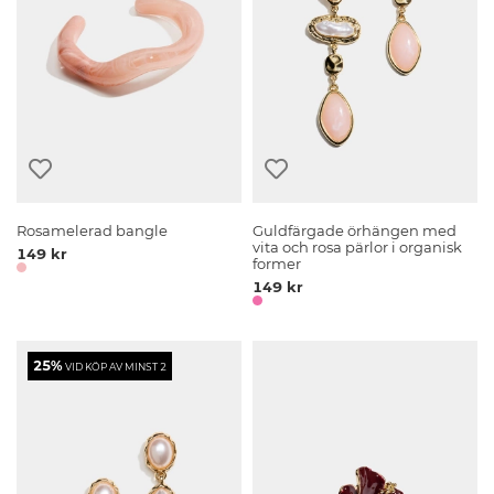
Rosamelerad bangle
Guldfärgade örhängen med
vita och rosa pärlor i organisk
149 kr
former
149 kr
25%
VID KÖP AV MINST 2