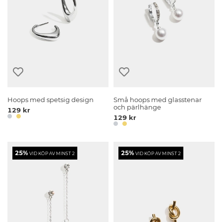
Hoops med spetsig design
Små hoops med glasstenar
och pärlhänge
129 kr
129 kr
25%
25%
VID KÖP AV MINST 2
VID KÖP AV MINST 2