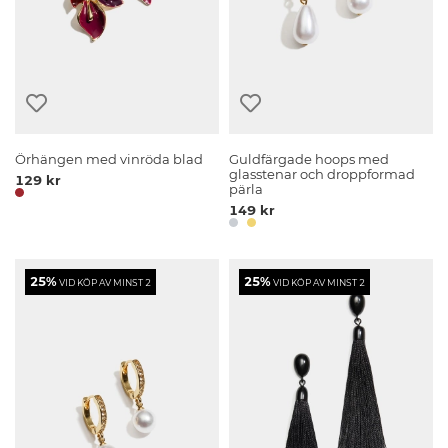
Örhängen med vinröda blad
Guldfärgade hoops med
glasstenar och droppformad
129 kr
pärla
149 kr
25%
25%
VID KÖP AV MINST 2
VID KÖP AV MINST 2