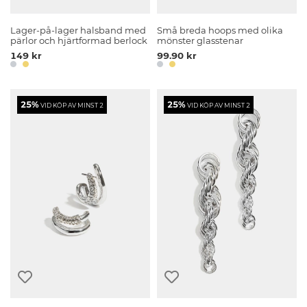
Lager-på-lager halsband med
Små breda hoops med olika
pärlor och hjärtformad berlock
mönster glasstenar
149 kr
99.90 kr
25%
25%
VID KÖP AV MINST 2
VID KÖP AV MINST 2