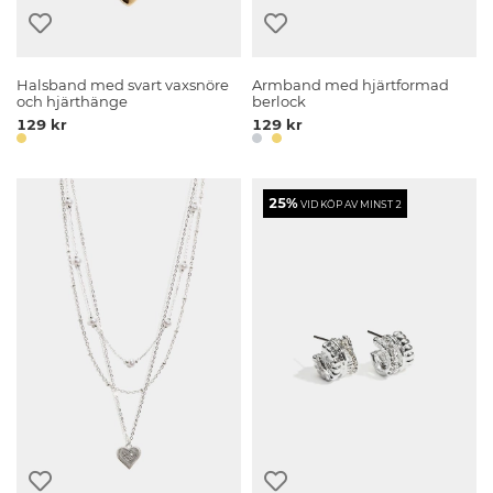
Halsband med svart vaxsnöre
Armband med hjärtformad
och hjärthänge
berlock
129 kr
129 kr
25%
VID KÖP AV MINST 2