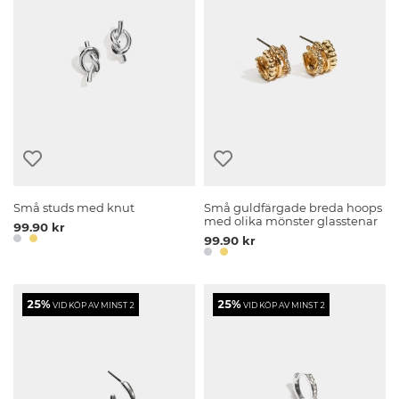
Små studs med knut
Små guldfärgade breda hoops
med olika mönster glasstenar
99.90 kr
99.90 kr
25%
25%
VID KÖP AV MINST 2
VID KÖP AV MINST 2