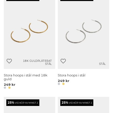
18K GULDPLÄTERAT
STÅL
STÅL
Stora hoops i stål med 18k
Stora hoops i stål
guld
249 kr
249 kr
25%
25%
VID KÖP AV MINST 2
VID KÖP AV MINST 2