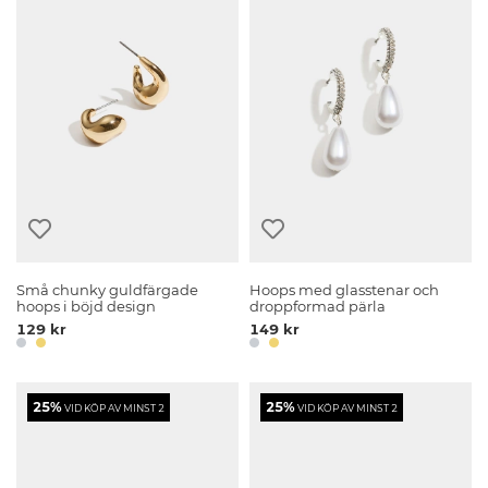
Små chunky guldfärgade
Hoops med glasstenar och
hoops i böjd design
droppformad pärla
129 kr
149 kr
25%
25%
VID KÖP AV MINST 2
VID KÖP AV MINST 2