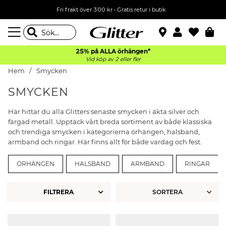
Fri frakt över 300 kr
•
Gratis retur i butik
25% på ALLA
örhängen*
Vid köp av 2 eller fler
Hem
Smycken
SMYCKEN
Här hittar du alla Glitters senaste smycken i äkta silver och
färgad metall. Upptäck vårt breda sortiment av både klassiska
och trendiga smycken i kategorierna örhängen, halsband,
armband och ringar. Här finns allt för både vardag och fest.
ÖRHÄNGEN
HALSBAND
ARMBAND
RINGAR
FILTRERA