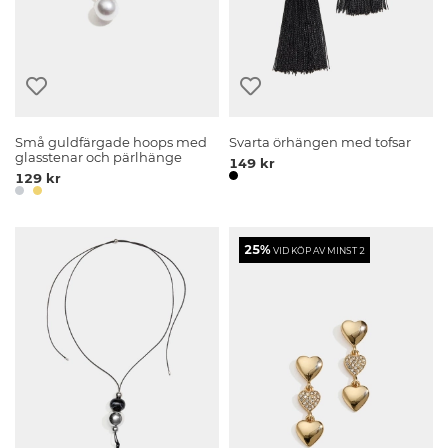
Små guldfärgade hoops med
Svarta örhängen med tofsar
glasstenar och pärlhänge
149 kr
129 kr
25%
VID KÖP AV MINST 2