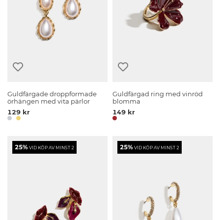
Guldfärgade droppformade
Guldfärgad ring med vinröd
örhängen med vita pärlor
blomma
129 kr
149 kr
25%
25%
VID KÖP AV MINST 2
VID KÖP AV MINST 2