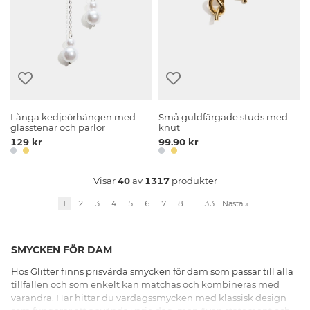
Långa kedjeörhängen med
Små guldfärgade studs med
glasstenar och pärlor
knut
129 kr
99.90 kr
Visar
40
av
1317
produkter
1
2
3
4
5
6
7
8
..
33
Nästa
»
SMYCKEN FÖR DAM
Hos Glitter finns prisvärda smycken för dam som passar till alla
tillfällen och som enkelt kan matchas och kombineras med
varandra. Här hittar du vardagssmycken med klassisk design