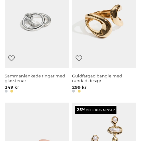
Sammanlänkade ringar med
Guldfärgad bangle med
glasstenar
rundad design
149 kr
299 kr
25%
VID KÖP AV MINST 2