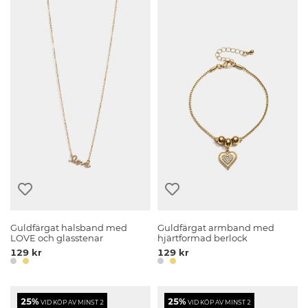
Guldfärgat halsband med
Guldfärgat armband med
LOVE och glasstenar
hjärtformad berlock
129 kr
129 kr
25%
25%
VID KÖP AV MINST 2
VID KÖP AV MINST 2