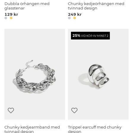
Dubbla örhängen med
Chunky kedjeörhängen med
glasstenar
tvinnad design
129 kr
249 kr
25%
VID KÖP AV MINST 2
Chunky kedjearmband med
Trippel earcuff med chunky
tvinnad design
design