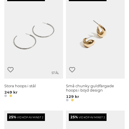
STÅL
Stora hoops i stål
Små chunky guldfärgade
hoops i böjd design
249 kr
129 kr
25%
25%
VID KÖP AV MINST 2
VID KÖP AV MINST 2