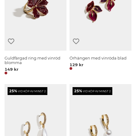
Guldfärgad ring med vinröd
Örhängen med vinröda blad
blomma
129 kr
149 kr
25%
25%
VID KÖP AV MINST 2
VID KÖP AV MINST 2