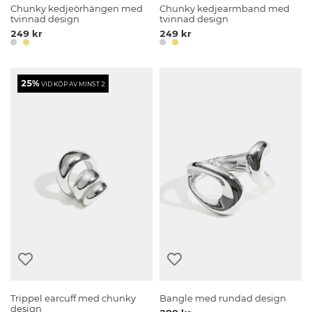
Chunky kedjeörhängen med
Chunky kedjearmband med
tvinnad design
tvinnad design
249 kr
249 kr
25%
VID KÖP AV MINST 2
Trippel earcuff med chunky
Bangle med rundad design
design