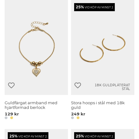
25%
VID KÖP AV MINST 2
18K GULDPLÄTERAT
STÅL
Guldfärgat armband med
Stora hoops i stål med 18k
hjärtformad berlock
guld
129 kr
249 kr
25%
25%
VID KÖP AV MINST 2
VID KÖP AV MINST 2