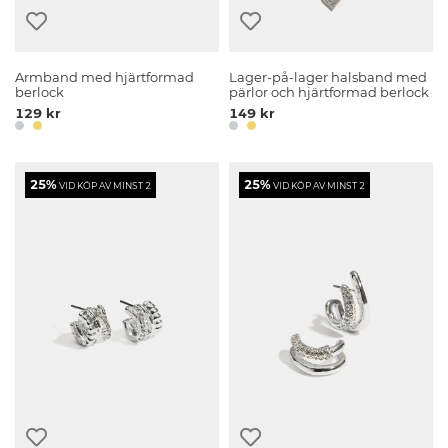
Armband med hjärtformad
Lager-på-lager halsband med
berlock
pärlor och hjärtformad berlock
129 kr
149 kr
25%
25%
VID KÖP AV MINST 2
VID KÖP AV MINST 2