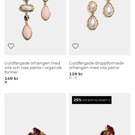
Guldfärgade örhängen med
Guldfärgade droppformade
vita och rosa pärlor i organisk
örhängen med vita pärlor
former
129 kr
149 kr
25%
VID KÖP AV MINST 2