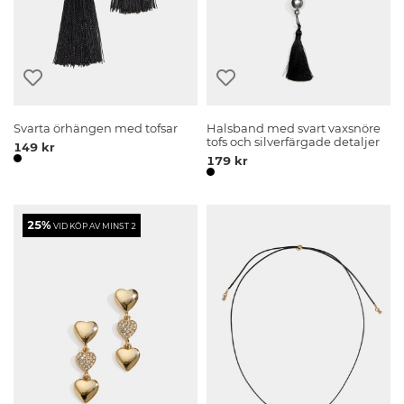
Svarta örhängen med tofsar
Halsband med svart vaxsnöre
tofs och silverfärgade detaljer
149 kr
179 kr
25%
VID KÖP AV MINST 2