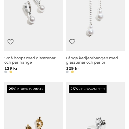
Små hoops med glasstenar
Långa kedjeörhängen med
och pärlhänge
glasstenar och pärlor
129 kr
129 kr
25%
25%
VID KÖP AV MINST 2
VID KÖP AV MINST 2