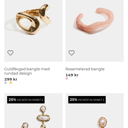
Guldfärgad bangle med
Rosamelerad bangle
rundad design
149 kr
299 kr
25%
25%
VID KÖP AV MINST 2
VID KÖP AV MINST 2