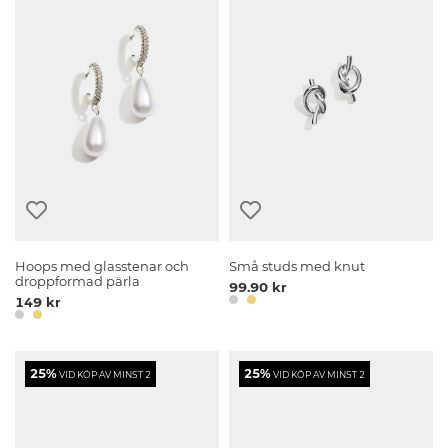
Hoops med glasstenar och
Små studs med knut
droppformad pärla
99.90 kr
149 kr
25%
25%
VID KÖP AV MINST 2
VID KÖP AV MINST 2