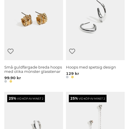
Små guldfärgade breda hoops
Hoops med spetsig design
med olika mönster glasstenar
129 kr
99.90 kr
25%
25%
VID KÖP AV MINST 2
VID KÖP AV MINST 2