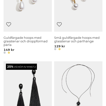
Guldfärgade hoops med
Små guldfärgade hoops med
glasstenar och droppformad
glasstenar och pärlhänge
pärla
129 kr
149 kr
25%
VID KÖP AV MINST 2