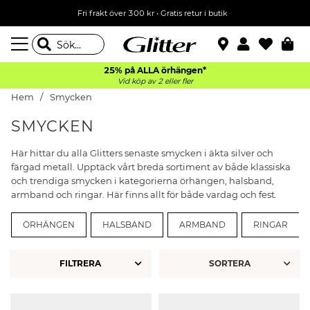
Fri frakt över 300 kr
•
Gratis retur i butik
25% på ALLA
örhängen*
Vid köp av 2 eller fler
Hem
Smycken
SMYCKEN
Här hittar du alla Glitters senaste smycken i äkta silver och
färgad metall. Upptäck vårt breda sortiment av både klassiska
och trendiga smycken i kategorierna örhängen, halsband,
armband och ringar. Här finns allt för både vardag och fest.
ÖRHÄNGEN
HALSBAND
ARMBAND
RINGAR
FILTRERA