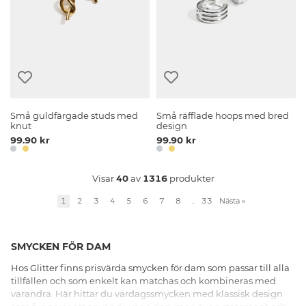
Små guldfärgade studs med
Små räfflade hoops med bred
knut
design
99.90 kr
99.90 kr
Visar
40
av
1316
produkter
1
2
3
4
5
6
7
8
..
33
Nästa
»
SMYCKEN FÖR DAM
Hos Glitter finns prisvärda smycken för dam som passar till alla
tillfällen och som enkelt kan matchas och kombineras med
varandra. Här hittar du vardagssmycken med klassisk design