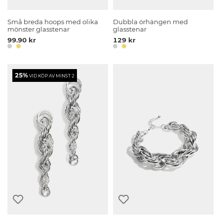
Små breda hoops med olika
Dubbla örhängen med
mönster glasstenar
glasstenar
99.90 kr
129 kr
25%
VID KÖP AV MINST 2