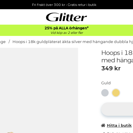
Fri frakt över 300 kr
•
Gratis retur i butik
25% på ALLA
örhängen*
Vid köp av 2 eller fler
nge
Hoops i 18k guldpläterat äkta silver med hängande dubbla h
Hoops i 18k
med hänga
349
kr
Guld
Hitta i butik