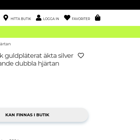
HITTA BUTIK
LOGGA IN
FAVORITER
järtan
 guldpläterat äkta silver
nde dubbla hjärtan