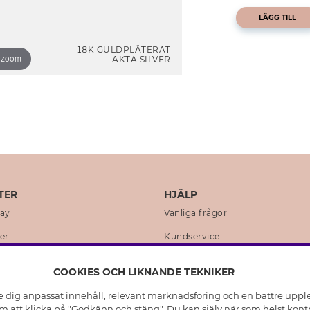
LÄGG TILL
18K GULDPLÄTERAT
o zoom
ÄKTA SILVER
TER
HJÄLP
day
Vanliga frågor
er
Kundservice
en
Retur & Ångra Köp
COOKIES OCH LIKNANDE TEKNIKER
istoria
Skötselråd äkta silver
e dig anpassat innehåll, relevant marknadsföring och en bättre upplev
t
Skötselråd skinnhandskar
 att klicka på "Godkänn och stäng". Du kan själv när som helst kontr