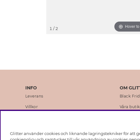
Hover t
1
/ 2
INFO
OM GLIT
Leverans
Black Fri
Villkor
Våra butik
Integritetspolicy
Varumärk
Cookies
Företagsh
Glitter använder cookies och liknande lagringstekniker för att g
Medlemsvillkor
Hållbarhe
cookiepolicy och samtycker till vår användning av cookies genom