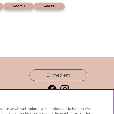
LÄGG TILL
LÄGG TILL
Bli medlem
else av vår webbplats. Du bekräftar att du har läst vår
ollera vilka cookies som sparas i din webbläsare under