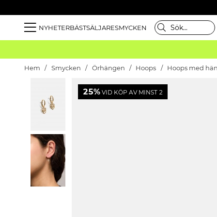
NYHETER
BÄSTSÄLJARE
SMYCKEN
Hem
Smycken
Örhängen
Hoops
Hoops med hä
25%
VID KÖP AV MINST 2