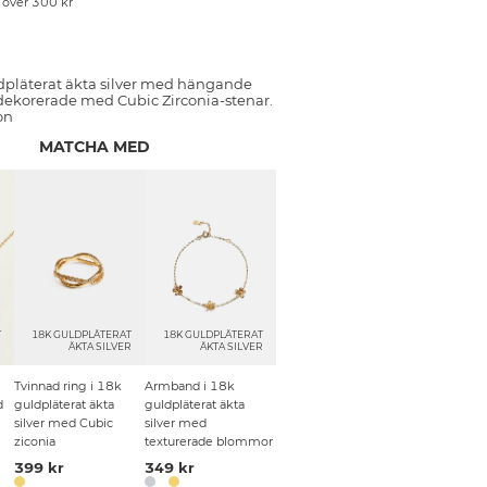
p över 300 kr
dpläterat äkta silver med hängande
dekorerade med Cubic Zirconia-stenar.
on
MATCHA MED
T
18K GULDPLÄTERAT
18K GULDPLÄTERAT
R
ÄKTA SILVER
ÄKTA SILVER
Tvinnad ring i 18k
Armband i 18k
d
guldpläterat äkta
guldpläterat äkta
silver med Cubic
silver med
ziconia
texturerade blommor
399 kr
349 kr