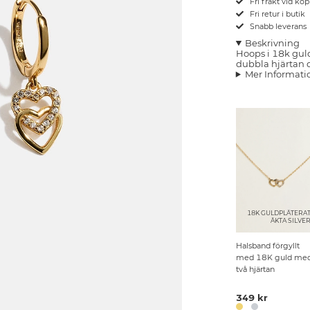
Fri frakt vid kö
Fri retur i butik
Snabb leverans
Beskrivning
Hoops i 18k gul
dubbla hjärtan 
Mer Informati
18K GULDPLÄTERA
ÄKTA SILVE
Halsband förgyllt
med 18K guld me
två hjärtan
349 kr