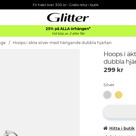
Fri frakt över 300 kr
•
Gratis retur i butik
25% på ALLA
örhängen*
Vid köp av 2 eller fler
nge
Hoops i äkta silver med hängande dubbla hjärtan
Hoops i äk
dubbla hjä
299
kr
Silver
Hitta i butik