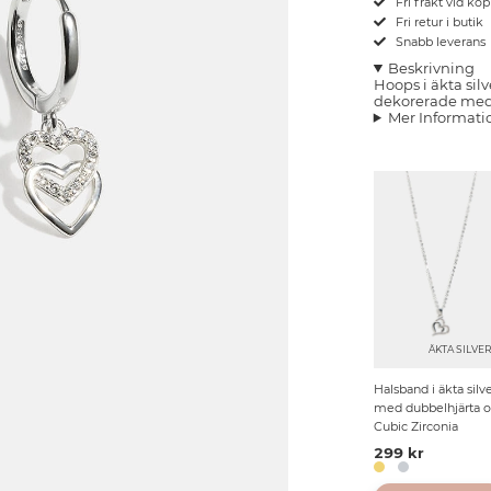
Fri frakt vid kö
Fri retur i butik
Snabb leverans
Beskrivning
Hoops i äkta si
dekorerade med 
Mer Informati
ÄKTA SILVE
Halsband i äkta silv
med dubbelhjärta 
Cubic Zirconia
299 kr