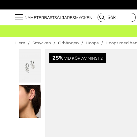
NYHETER
BÄSTSÄLJARE
SMYCKEN
Hem
Smycken
Örhängen
Hoops
Hoops med hä
25%
VID KÖP AV MINST 2