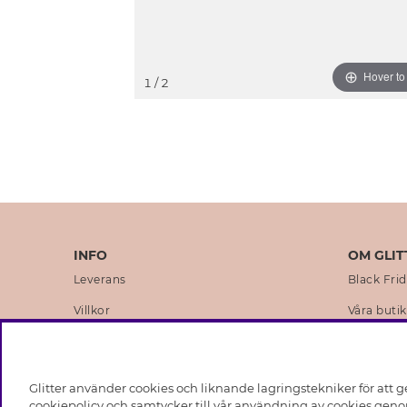
Hover t
1
/ 2
INFO
OM GLIT
Leverans
Black Fri
Villkor
Våra butik
Integritetspolicy
Varumärk
Cookies
Företagsh
Glitter använder cookies och liknande lagringstekniker för att g
Medlemsvillkor
Hållbarhe
cookiepolicy och samtycker till vår användning av cookies genom