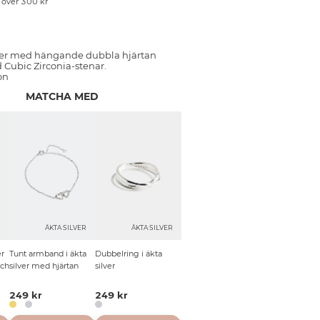
p över 300 kr
lver med hängande dubbla hjärtan
Cubic Zirconia-stenar.
on
MATCHA MED
R
ÄKTA SILVER
ÄKTA SILVER
er
Tunt armband i äkta
Dubbelring i äkta
och
silver med hjärtan
silver
249 kr
249 kr