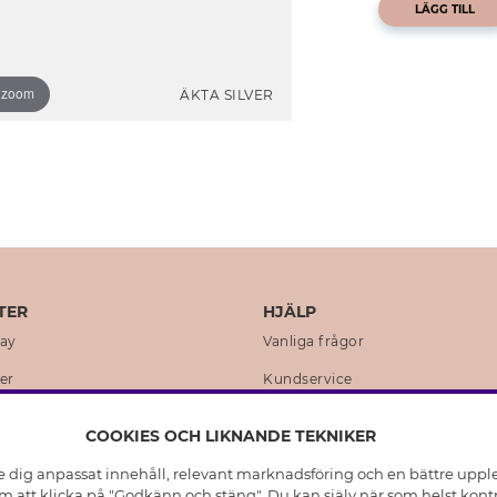
LÄGG TILL
o zoom
ÄKTA SILVER
TER
HJÄLP
day
Vanliga frågor
er
Kundservice
en
Retur & Ångra Köp
COOKIES OCH LIKNANDE TEKNIKER
istoria
Skötselråd äkta silver
e dig anpassat innehåll, relevant marknadsföring och en bättre upplev
t
Skötselråd skinnhandskar
 att klicka på "Godkänn och stäng". Du kan själv när som helst kontr