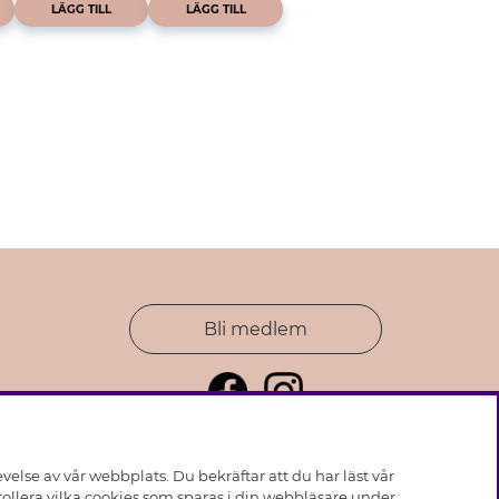
LÄGG TILL
LÄGG TILL
Bli medlem
else av vår webbplats. Du bekräftar att du har läst vår
ollera vilka cookies som sparas i din webbläsare under