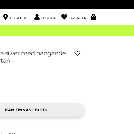
HITTA BUTIK
LOGGA IN
FAVORITER
ta silver med hängande
rtan