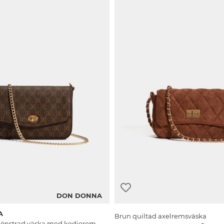
DON DONNA
A
Brun quiltad axelremsväska
mönstrad väska med kedjerem