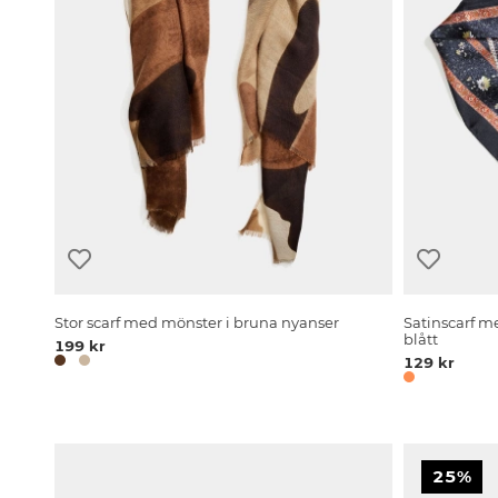
Stor scarf med mönster i bruna nyanser
Satinscarf m
blått
199 kr
129 kr
25%