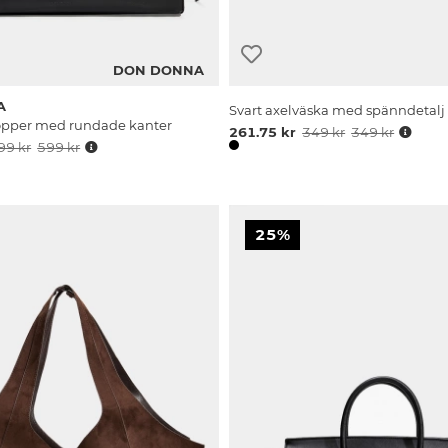
DON DONNA
A
Svart axelväska med spänndetalj
hopper med rundade kanter
261.75 kr
349 kr
349 kr
99 kr
599 kr
25%