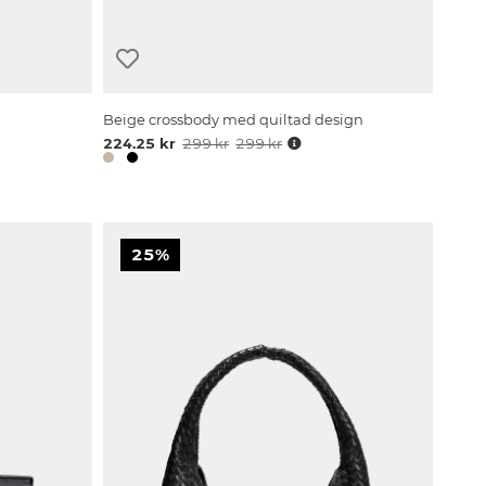
Beige crossbody med quiltad design
224.25 kr
299 kr
299 kr
25%