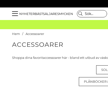
NYHETER
BÄSTSÄLJARE
SMYCKEN
Hem
Accessoarer
ACCESSOARER
Shoppa dina favoritaccessoarer här - bland ett utbud av väs
SO
PLÅNBÖCKER 