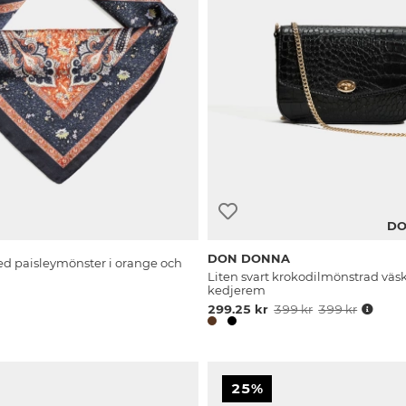
DO
DON DONNA
ed paisleymönster i orange och
Liten svart krokodilmönstrad vä
kedjerem
299.25 kr
399 kr
399 kr
25%