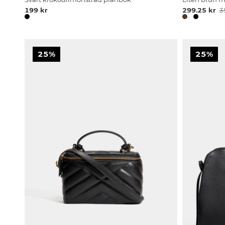
199 kr
299.25 kr
3
25%
25%