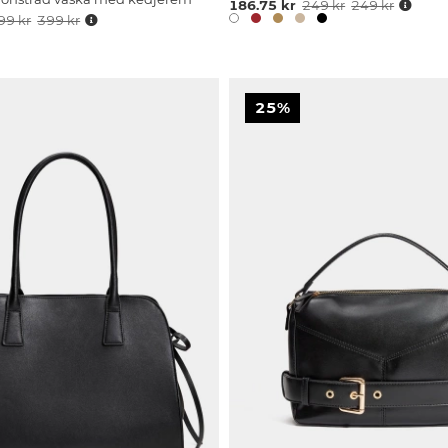
186.75 kr
249 kr
249 kr
99 kr
399 kr
25%