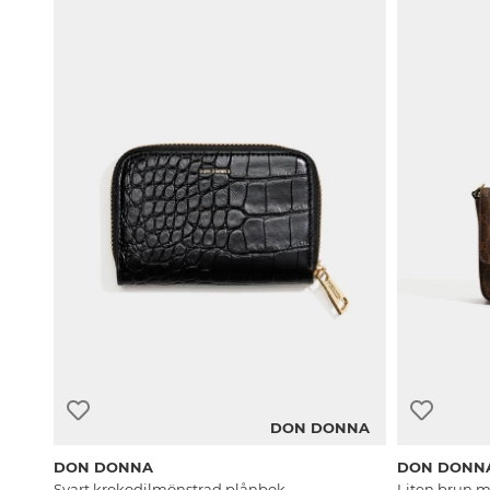
DON DONNA
DON DONNA
DON DONN
Svart krokodilmönstrad plånbok
Liten brun 