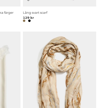
ka färger
Lång svart scarf
129 kr