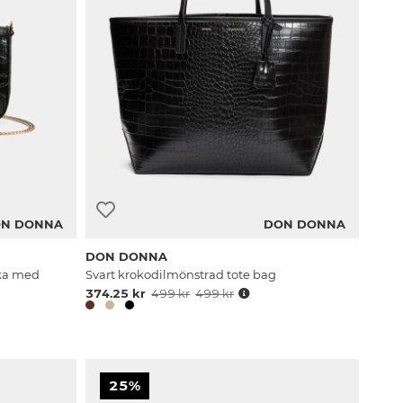
N DONNA
DON DONNA
DON DONNA
ska med
Svart krokodilmönstrad tote bag
374.25 kr
499 kr
499 kr
25%