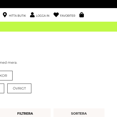
HITTA BUTIK
LOGGA IN
FAVORITER
 med mera.
KOR
ÖVRIGT
FILTRERA