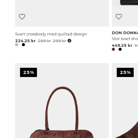
DON DONN
Svart crossbody med quiltad design
Stor svart s
224.25 kr
299 kr
299 kr
449.25 kr
5
25%
25%