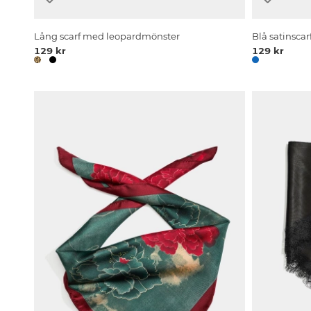
Lång scarf med leopardmönster
Blå satinsca
129 kr
129 kr