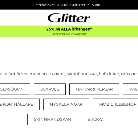
Fri frakt över 300 kr
•
Gratis retur i butik
25% på ALLA
örhängen*
Vid köp av 2 eller fler
kor, plånböcker, mobilaccessoarer, skinnhandskar, halsdukar, mössor
LGLASÖGON
SCARVES
HATTAR & KEPSAR
VÄS
& KORTHÅLLARE
NYCKELRINGAR
MOBILTILLBEHÖR
SKINNHANDSKAR
STICKAT