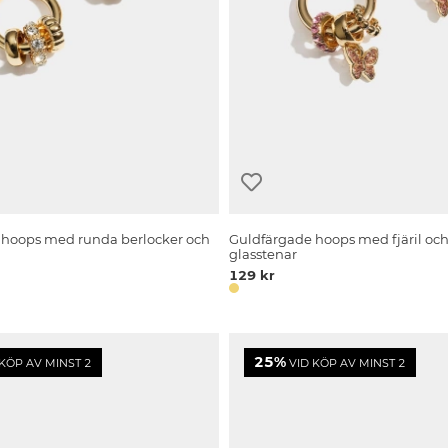
 hoops med runda berlocker och
Guldfärgade hoops med fjäril och
glasstenar
129 kr
25%
KÖP AV MINST 2
VID KÖP AV MINST 2