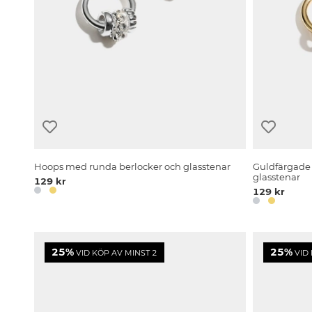
Hoops med runda berlocker och glasstenar
Guldfärgade
glasstenar
129 kr
129 kr
25%
25%
VID KÖP AV MINST 2
VID 