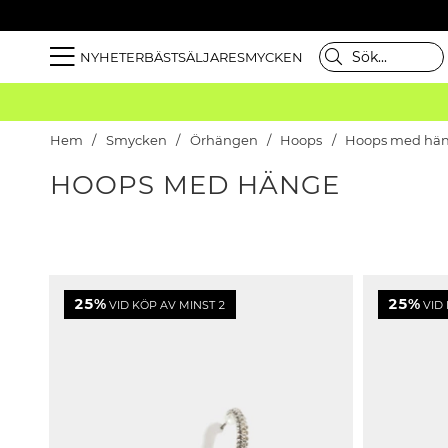
NYHETER
BÄSTSÄLJARE
SMYCKEN
Hem
Smycken
Örhängen
Hoops
Hoops med hä
HOOPS MED HÄNGE
25%
25%
VID KÖP AV MINST 2
VID 