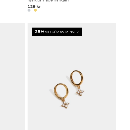
hjärtformade hängen
129 kr
25%
VID KÖP AV MINST 2