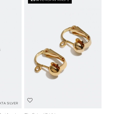
VID KÖP AV MINST 2
KTA SILVER