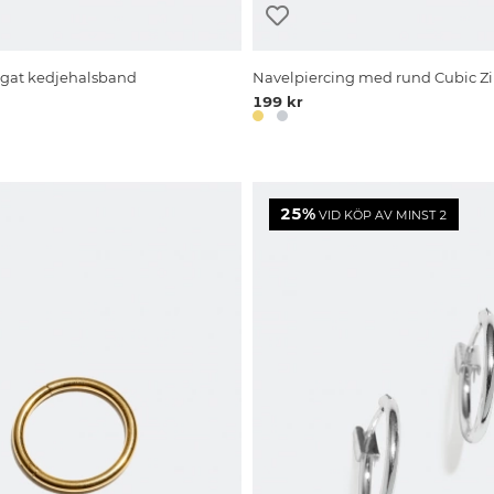
färgat kedjehalsband
Navelpiercing med rund Cubic Zi
199 kr
25%
VID KÖP AV MINST 2