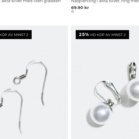
 äkta silver med liten glassten
Näspiercing i äkta silver, ring me
69.90 kr
25%
KÖP AV MINST 2
VID KÖP AV MINST 2