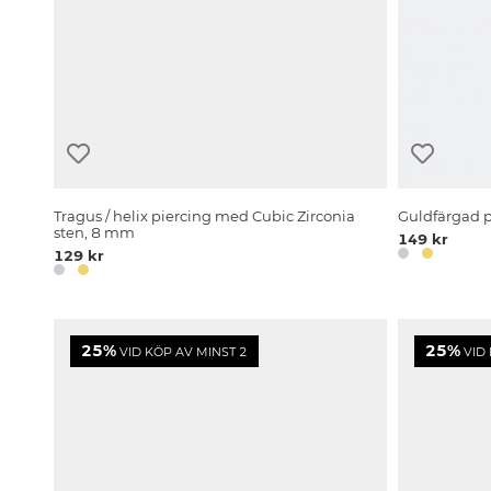
Tragus / helix piercing med Cubic Zirconia
Guldfärgad p
sten, 8 mm
149 kr
129 kr
25%
25%
VID KÖP AV MINST 2
VID 