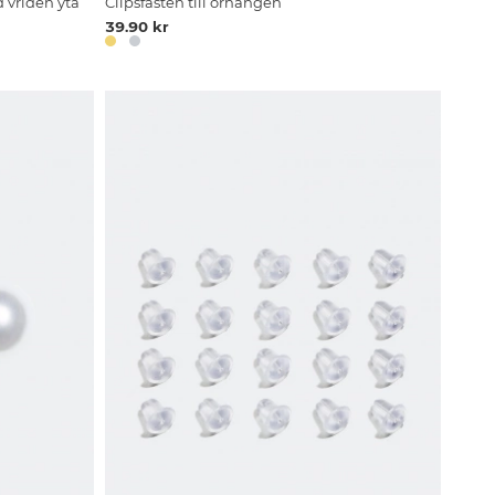
d vriden yta
Clipsfästen till örhängen
39.90 kr