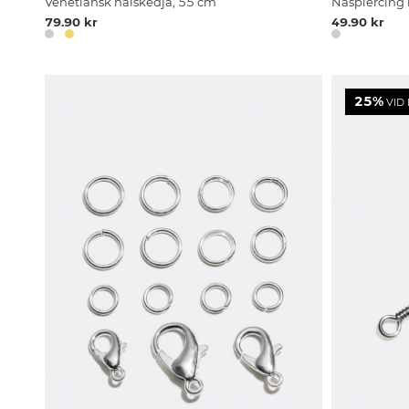
Venetiansk halskedja, 55 cm
Näspiercing i
79.90 kr
49.90 kr
25%
VID 