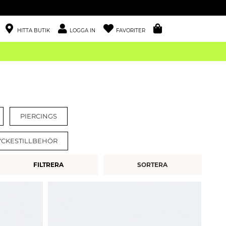
HITTA BUTIK
LOGGA IN
FAVORITER
PIERCINGS
YCKESTILLBEHÖR
FILTRERA