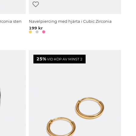
rconia sten
Navelpiercing med hjärta i Cubic Zirconia
199 kr
25%
VID KÖP AV MINST 2