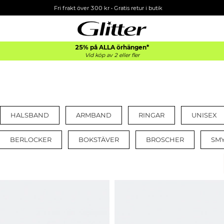
Fri frakt över 300 kr
•
Gratis retur i butik
25% på ALLA
örhängen*
Vid köp av 2 eller fler
HALSBAND
ARMBAND
RINGAR
UNISEX
BERLOCKER
BOKSTÄVER
BROSCHER
SM