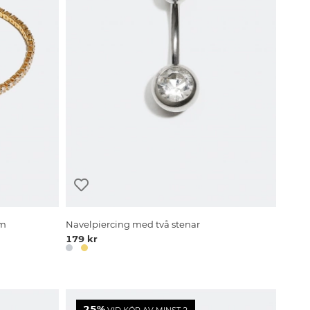
cm
Navelpiercing med två stenar
179 kr
25%