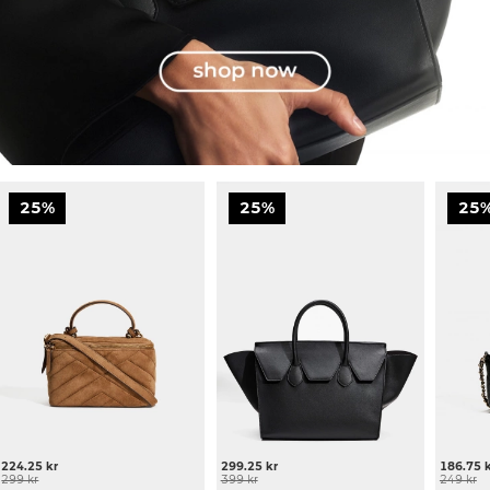
25%
25%
25
224.25 kr
299.25 kr
186.75 
299 kr
399 kr
249 kr