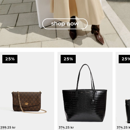
25%
25%
25
299.25 kr
374.25 kr
374.25 