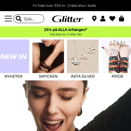
Fri frakt över 300 kr
•
Gratis retur i butik
25% på ALLA
örhängen*
Vid köp av 2 eller fler