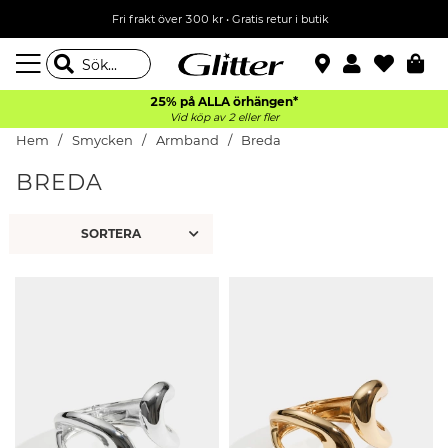
Fri frakt över 300 kr
•
Gratis retur i butik
25% på ALLA
örhängen*
Vid köp av 2 eller fler
Hem
Smycken
Armband
Breda
BREDA