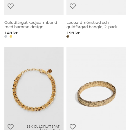
Gulddfärgat kedjearmband
Leopardmönstrad och
med hamrad design
guldfärgad bangle, 2-pack
149 kr
199 kr
18K GULDPLÄTERAT