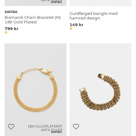
ÄKTA SILVER
SAFIRA
SAFIRA
Guldfärgad bangle med
Bismarck Chain Bracelet (M)
hamrad design
18k Gold Plated
149 kr
799 kr
18K GULDPLÄTERAT
ÄKTA SILVER
SAFIRA