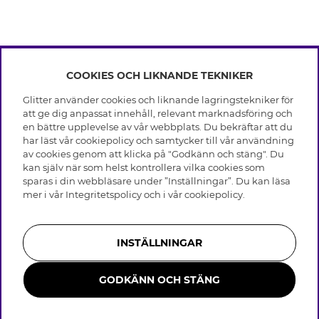
COOKIES OCH LIKNANDE TEKNIKER
INFO
Glitter använder cookies och liknande lagringstekniker för
Leverans
att ge dig anpassat innehåll, relevant marknadsföring och
OM GLITTER
Villkor
en bättre upplevelse av vår webbplats. Du bekräftar att du
Integritetspolicy
har läst vår cookiepolicy och samtycker till vår användning
Black Friday
Cookies
av cookies genom att klicka på "Godkänn och stäng". Du
HJÄLP
Våra butiker
kan själv när som helst kontrollera vilka cookies som
Medlemsvillkor
Varumärken
sparas i din webbläsare under ”Inställningar”. Du kan läsa
Vanliga frågor
Jobba hos Glitter
Företagshistoria
mer i vår
Integritetspolicy
och i vår
cookiepolicy
.
Kundservice
Återkallelse
Hållbarhet
Retur & Ångra Köp
Presentkortssaldo
Visselblåsning
Skötselråd äkta silver
Bli medlem
Press & Samarbeten
INSTÄLLNINGAR
Skötselråd skinnhandskar
Storleksguide för ringar
GODKÄNN OCH STÄNG
Smycken i rostfritt stål