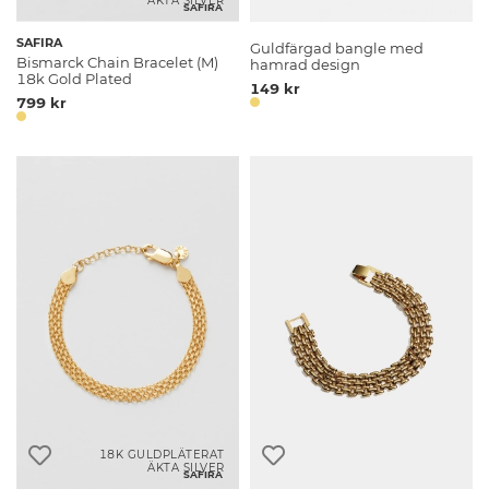
ÄKTA SILVER
SAFIRA
SAFIRA
Guldfärgad bangle med
Bismarck Chain Bracelet (M)
hamrad design
18k Gold Plated
149 kr
799 kr
18K GULDPLÄTERAT
ÄKTA SILVER
SAFIRA