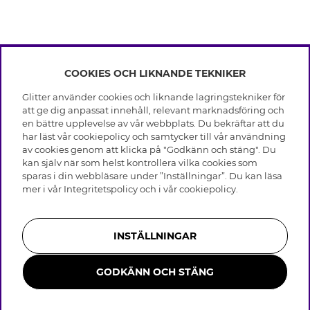
COOKIES OCH LIKNANDE TEKNIKER
INFO
Glitter använder cookies och liknande lagringstekniker för
Leverans
att ge dig anpassat innehåll, relevant marknadsföring och
OM GLITTER
Villkor
en bättre upplevelse av vår webbplats. Du bekräftar att du
Integritetspolicy
har läst vår cookiepolicy och samtycker till vår användning
Black Friday
Cookies
av cookies genom att klicka på "Godkänn och stäng". Du
HJÄLP
Våra butiker
kan själv när som helst kontrollera vilka cookies som
Medlemsvillkor
Varumärken
sparas i din webbläsare under ”Inställningar”. Du kan läsa
Vanliga frågor
Jobba hos Glitter
Företagshistoria
mer i vår
Integritetspolicy
och i vår
cookiepolicy
.
Kundservice
Återkallelse
Hållbarhet
Retur & Ångra Köp
Presentkortssaldo
Visselblåsning
Skötselråd äkta silver
Bli medlem
Press & Samarbeten
INSTÄLLNINGAR
Skötselråd skinnhandskar
Storleksguide för ringar
GODKÄNN OCH STÄNG
Smycken i rostfritt stål