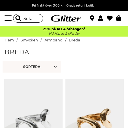
Fri frakt över 300 kr
•
Gratis retur i butik
25% på ALLA
örhängen*
Vid köp av 2 eller fler
Hem
Smycken
Armband
Breda
BREDA