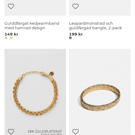
Gulddfärgat kedjearmband
Leopardmönstrad och
med hamrad design
guldfärgad bangle, 2-pack
149 kr
199 kr
18K GULDPLÄTERAT