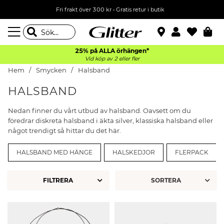
Fri frakt över 300 kr
•
Gratis retur i butik
25% på ALLA
örhängen*
Vid köp av 2 eller fler
Hem
Smycken
Halsband
HALSBAND
Nedan finner du vårt utbud av halsband. Oavsett om du
föredrar diskreta halsband i äkta silver, klassiska halsband eller
något trendigt så hittar du det här.
HALSBAND MED HÄNGE
HALSKEDJOR
FLERPACK
FILTRERA