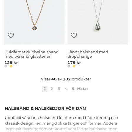
Guldfärgat dubbelhalsband
Långt halsband med
med två små glasstenar
dropphänge
129 kr
179 kr
Visar
40
av
182
produkter
1
2
3
4
5
Nästa
»
HALSBAND & HALSKEDJOR FÖR DAM
Upptäck våra fina halsband för dam med både trendig och
klassisk design i en mängd olika färger och former. Addera
lager-på-lager genom att kombinera långa halsband med