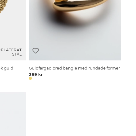
DPLÄTERAT
STÅL
8k guld
Guldfärgad bred bangle med rundade former
299 kr