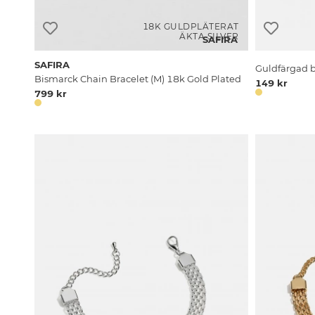
18K GULDPLÄTERAT
ÄKTA SILVER
SAFIRA
SAFIRA
Guldfärgad 
Bismarck Chain Bracelet (M) 18k Gold Plated
149 kr
799 kr