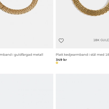
18K GUL
rmband i guldfärgad metall
Platt kedjearmband i stål med 1
349 kr