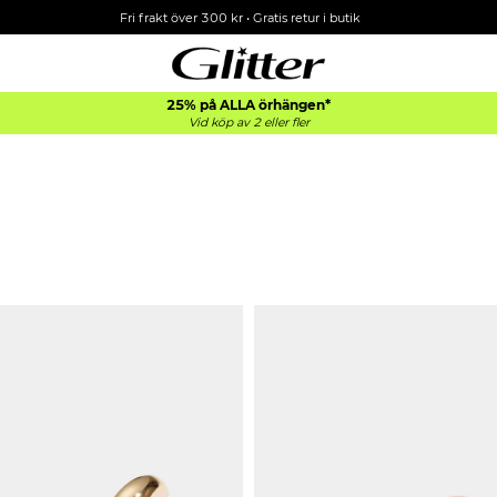
Fri frakt över 300 kr
•
Gratis retur i butik
25% på ALLA
örhängen*
Vid köp av 2 eller fler