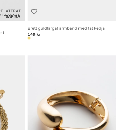
DPLÄTERAT
KTA SILVER
SAFIRA
Brett guldfärgat armband med tät kedja
ted
149 kr