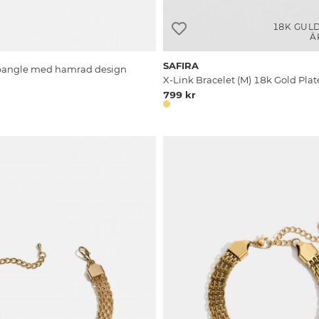
18K GUL
Ä
SAFIRA
bangle med hamrad design
X-Link Bracelet (M) 18k Gold Pla
799 kr