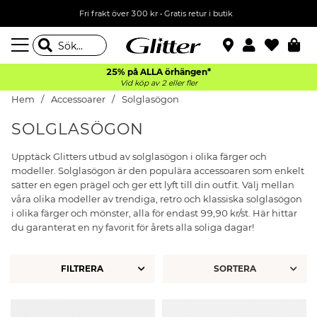
Fri frakt över 300 kr
•
Gratis retur i butik
25% på ALLA
örhängen*
Vid köp av 2 eller fler
Hem
Accessoarer
Solglasögon
SOLGLASÖGON
Upptäck Glitters utbud av solglasögon i olika färger och
modeller. Solglasögon är den populära accessoaren som enkelt
sätter en egen prägel och ger ett lyft till din outfit. Välj mellan
våra olika modeller av trendiga, retro och klassiska solglasögon
i olika färger och mönster, alla för endast 99,90 kr/st. Här hittar
du garanterat en ny favorit för årets alla soliga dagar!
FILTRERA