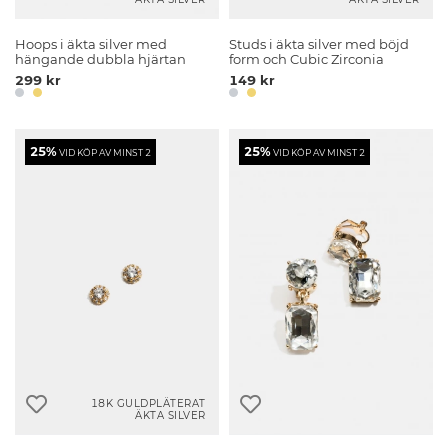
Hoops i äkta silver med
Studs i äkta silver med böjd
hängande dubbla hjärtan
form och Cubic Zirconia
299 kr
149 kr
25%
25%
VID KÖP AV MINST 2
VID KÖP AV MINST 2
18K GULDPLÄTERAT
ÄKTA SILVER