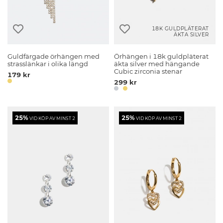
18K GULDPLÄTERAT
ÄKTA SILVER
Guldfärgade örhängen med
Örhängen i 18k guldpläterat
strasslänkar i olika längd
äkta silver med hängande
Cubic zirconia stenar
179 kr
299 kr
25%
25%
VID KÖP AV MINST 2
VID KÖP AV MINST 2