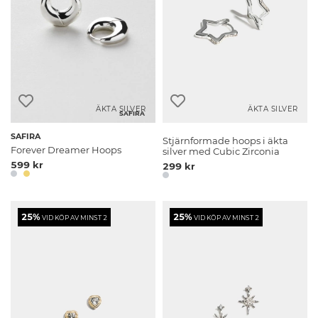
ÄKTA SILVER
ÄKTA SILVER
SAFIRA
SAFIRA
Stjärnformade hoops i äkta
Forever Dreamer Hoops
silver med Cubic Zirconia
599 kr
299 kr
25%
25%
VID KÖP AV MINST 2
VID KÖP AV MINST 2