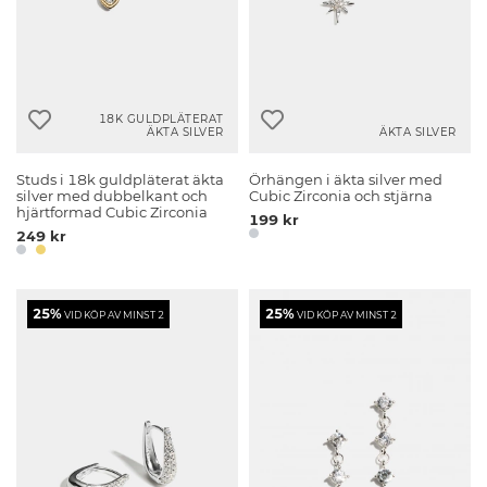
18K GULDPLÄTERAT
ÄKTA SILVER
ÄKTA SILVER
Studs i 18k guldpläterat äkta
Örhängen i äkta silver med
silver med dubbelkant och
Cubic Zirconia och stjärna
hjärtformad Cubic Zirconia
199 kr
249 kr
25%
25%
VID KÖP AV MINST 2
VID KÖP AV MINST 2