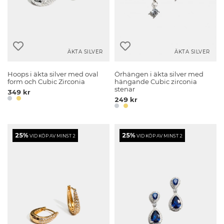
ÄKTA SILVER
ÄKTA SILVER
Hoops i äkta silver med oval
Örhängen i äkta silver med
form och Cubic Zirconia
hängande Cubic zirconia
stenar
349 kr
249 kr
25%
25%
VID KÖP AV MINST 2
VID KÖP AV MINST 2