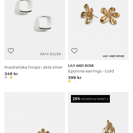
ÄKTA SILVER
LILY AND ROSE
LILY AND ROSE
Kvadratiska hoops i äkta silver
Eponine earrings - Gold
249 kr
399 kr
25%
VID KÖP AV MINST 2