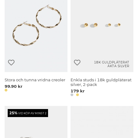
18K GULDPLÄTERAT
ÄKTA SILVER
Stora och tunna vridna creoler
Enkla studs i 18k guldpläterat
silver, 2-pack
99.90 kr
179 kr
25%
VID KÖP AV MINST 2