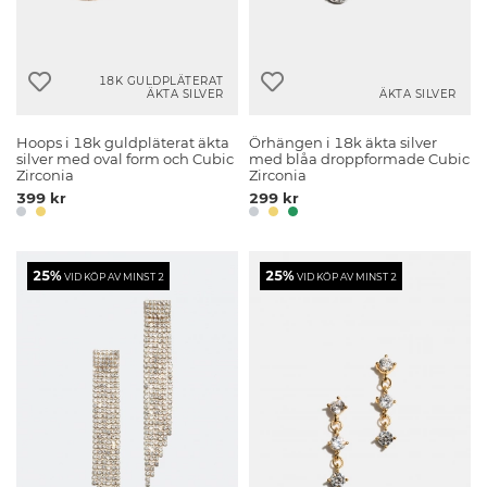
18K GULDPLÄTERAT
ÄKTA SILVER
ÄKTA SILVER
Hoops i 18k guldpläterat äkta
Örhängen i 18k äkta silver
silver med oval form och Cubic
med blåa droppformade Cubic
Zirconia
Zirconia
399 kr
299 kr
25%
25%
VID KÖP AV MINST 2
VID KÖP AV MINST 2