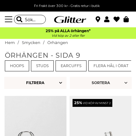
Fri frakt över 300 kr
•
Gratis retur i butik
25% på ALLA
örhängen*
Vid köp av 2 eller fler
Hem
Smycken
Örhängen
ÖRHÄNGEN - SIDA 9
HOOPS
STUDS
EARCUFFS
FLERA HÅL I ÖRAT
FILTRERA
25%
VID KÖP AV MINST 2