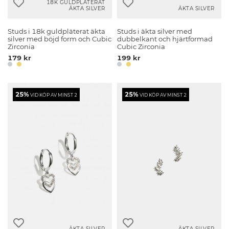
18K GULDPLÄTERAT
ÄKTA SILVER
ÄKTA SILVER
Studs i 18k guldpläterat äkta
Studs i äkta silver med
silver med böjd form och Cubic
dubbelkant och hjärtformad
Zirconia
Cubic Zirconia
179 kr
199 kr
25%
25%
VID KÖP AV MINST 2
VID KÖP AV MINST 2
ÄKTA SILVER
ÄKTA SILVER