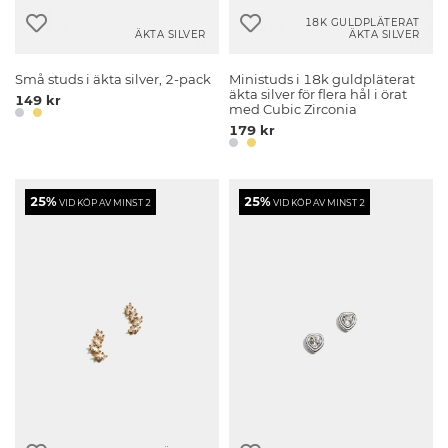
18K GULDPLÄTERAT
ÄKTA SILVER
ÄKTA SILVER
Små studs i äkta silver, 2-pack
Ministuds i 18k guldpläterat
äkta silver för flera hål i örat
149 kr
med Cubic Zirconia
179 kr
25%
25%
VID KÖP AV MINST 2
VID KÖP AV MINST 2