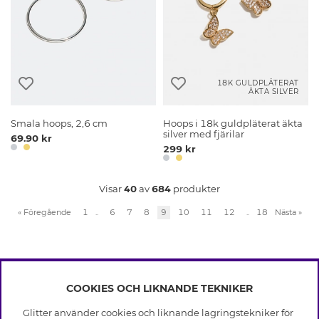
18K GULDPLÄTERAT
ÄKTA SILVER
Smala hoops, 2,6 cm
Hoops i 18k guldpläterat äkta
silver med fjärilar
69.90 kr
299 kr
Visar
40
av
684
produkter
«
Föregående
1
..
6
7
8
9
10
11
12
..
18
Nästa
»
COOKIES OCH LIKNANDE TEKNIKER
INFO
Glitter använder cookies och liknande lagringstekniker för
Leverans