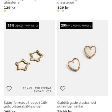
glasstenar
glasstenar
129 kr
129 kr
25%
25%
VID KÖP AV MINST 2
VID KÖP AV MINST 2
18K GULDPLÄTERAT
ÄKTA SILVER
Stjärnformade hoops i 18k
Guldfärgade studs med
guldpläterat äkta silver
skimriga hjärtan
299 kr
79.90 kr