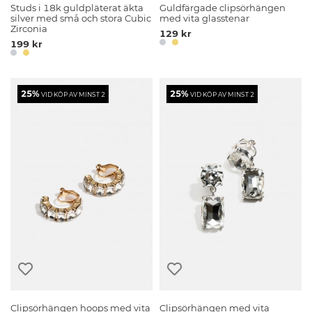
Studs i 18k guldpläterat äkta
Guldfärgade clipsörhängen
silver med små och stora Cubic
med vita glasstenar
Zirconia
129 kr
199 kr
25%
25%
VID KÖP AV MINST 2
VID KÖP AV MINST 2
Clipsörhängen hoops med vita
Clipsörhängen med vita