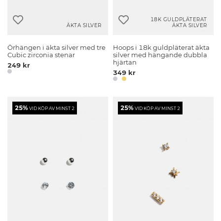
18K GULDPLÄTERAT
ÄKTA SILVER
ÄKTA SILVER
Örhängen i äkta silver med tre
Hoops i 18k guldpläterat äkta
Cubic zirconia stenar
silver med hängande dubbla
hjärtan
249 kr
349 kr
25%
25%
VID KÖP AV MINST 2
VID KÖP AV MINST 2