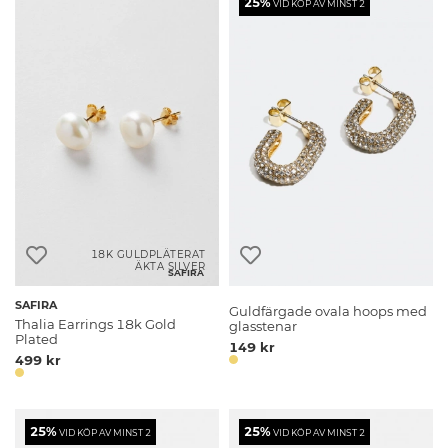
25%
VID KÖP AV MINST 2
18K GULDPLÄTERAT
ÄKTA SILVER
SAFIRA
SAFIRA
Guldfärgade ovala hoops med
Thalia Earrings 18k Gold
glasstenar
Plated
149 kr
499 kr
25%
25%
VID KÖP AV MINST 2
VID KÖP AV MINST 2