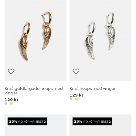
Små guldfärgade hoops med
Små hoops med vingar
vingar
129 kr
129 kr
25%
25%
VID KÖP AV MINST 2
VID KÖP AV MINST 2