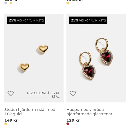
25%
25%
VID KÖP AV MINST 2
VID KÖP AV MINST 2
18K GULDPLÄTERAT
STÅL
Studs i hjärtform i stål med
Hoops med vinröda
18k guld
hjärtformade glasstenar
149 kr
129 kr