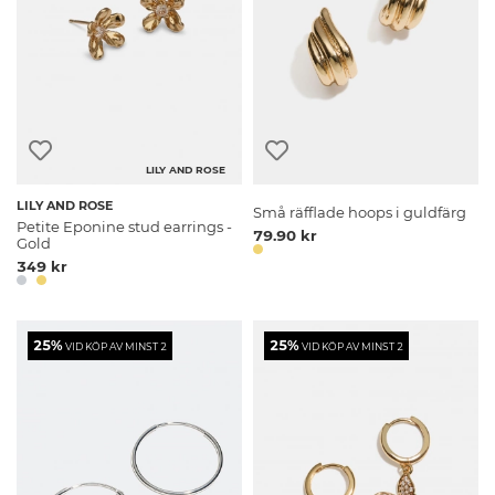
LILY AND ROSE
LILY AND ROSE
Små räfflade hoops i guldfärg
Petite Eponine stud earrings -
79.90 kr
Gold
349 kr
25%
25%
VID KÖP AV MINST 2
VID KÖP AV MINST 2