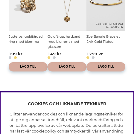
24K GULDPLÄTERAT
ÄKTA SILVER
Justerbar guldfärgad
Guldfärgat halsband
Zoe Bangle Bracelet
ring med blomma
med blomma med
24k Gold Plated
glassten
199 kr
149 kr
1299 kr
LÄGG TILL
LÄGG TILL
LÄGG TILL
COOKIES OCH LIKNANDE TEKNIKER
INFO
Glitter använder cookies och liknande lagringstekniker för
Leverans
att ge dig anpassat innehåll, relevant marknadsföring och
OM GLITTER
Villkor
en bättre upplevelse av vår webbplats. Du bekräftar att du
Integritetspolicy
har läst vår cookiepolicy och samtycker till vår användning
Black Friday