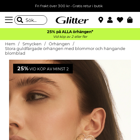
Fri frakt över 300 kr
•
Gratis retur i butik
25% på ALLA
örhängen*
Vid köp av 2 eller fler
Hem
Smycken
Örhängen
Stora guldfärgade örhängen med blommor och hängande
blomblad
25%
VID KÖP AV MINST 2