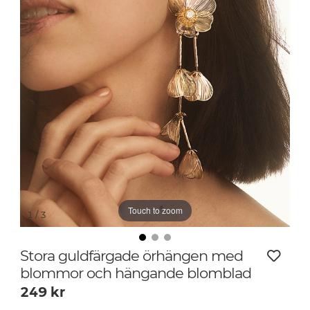
Touch to zoom
1
/ 3
Stora guldfärgade örhängen med
blommor och hängande blomblad
249
kr