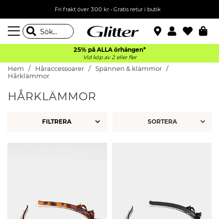
Fri frakt över 300 kr
•
Gratis retur i butik
25% på ALLA
örhängen*
Vid köp av 2 eller fler
Hem
Håraccessoarer
Spännen & klämmor
Hårklämmor
HÅRKLÄMMOR
FILTRERA