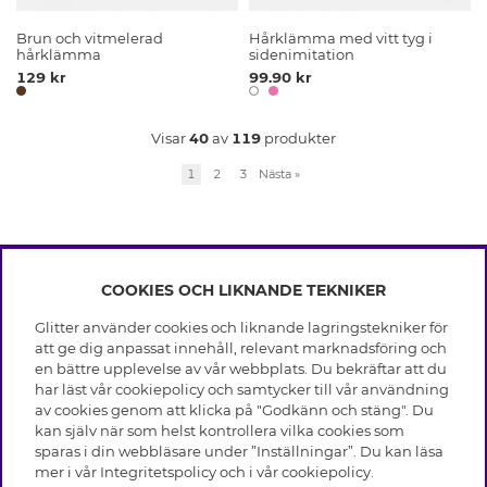
Brun och vitmelerad
Hårklämma med vitt tyg i
hårklämma
sidenimitation
129 kr
99.90 kr
Visar
40
av
119
produkter
1
2
3
Nästa
»
COOKIES OCH LIKNANDE TEKNIKER
INFO
Glitter använder cookies och liknande lagringstekniker för
Leverans
att ge dig anpassat innehåll, relevant marknadsföring och
OM GLITTER
Villkor
en bättre upplevelse av vår webbplats. Du bekräftar att du
Integritetspolicy
har läst vår cookiepolicy och samtycker till vår användning
Black Friday
Cookies
av cookies genom att klicka på "Godkänn och stäng". Du
HJÄLP
Våra butiker
kan själv när som helst kontrollera vilka cookies som
Medlemsvillkor
Varumärken
sparas i din webbläsare under ”Inställningar”. Du kan läsa
Vanliga frågor
Jobba hos Glitter
Företagshistoria
mer i vår
Integritetspolicy
och i vår
cookiepolicy
.
Kundservice
Återkallelse