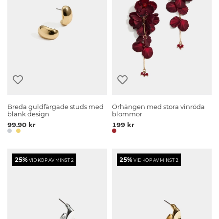
Breda guldfärgade studs med
Örhängen med stora vinröda
blank design
blommor
99.90 kr
199 kr
25%
25%
VID KÖP AV MINST 2
VID KÖP AV MINST 2