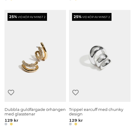
25%
25%
VID KÖP AV MINST 2
VID KÖP AV MINST 2
Dubbla guldfärgade örhängen
Trippel earcuff med chunky
med glasstenar
design
129 kr
129 kr