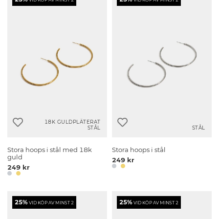
18K GULDPLÄTERAT
STÅL
STÅL
Stora hoops i stål med 18k
Stora hoops i stål
guld
249 kr
249 kr
25%
25%
VID KÖP AV MINST 2
VID KÖP AV MINST 2