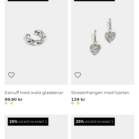
Earcuff med ovala glasstenar
Strassörhängen med hjärtan
99.90 kr
129 kr
25%
25%
VID KÖP AV MINST 2
VID KÖP AV MINST 2