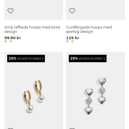
Små räfflade hoops med bred
Guldfärgade hoops med
design
spetsig design
99.90 kr
129 kr
25%
25%
VID KÖP AV MINST 2
VID KÖP AV MINST 2