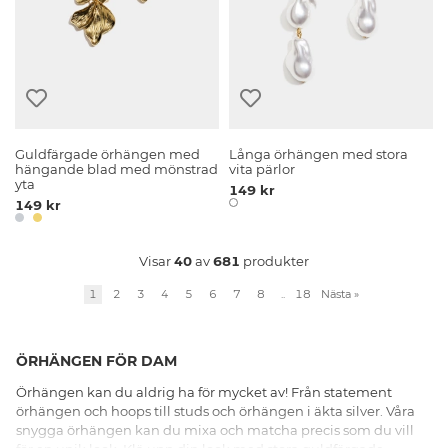
Guldfärgade örhängen med
Långa örhängen med stora
hängande blad med mönstrad
vita pärlor
yta
149 kr
149 kr
Visar
40
av
681
produkter
1
2
3
4
5
6
7
8
..
18
Nästa
»
ÖRHÄNGEN FÖR DAM
Örhängen kan du aldrig ha för mycket av! Från statement
örhängen och hoops till studs och örhängen i äkta silver. Våra
snygga örhängen kan du mixa och matcha precis som du vill