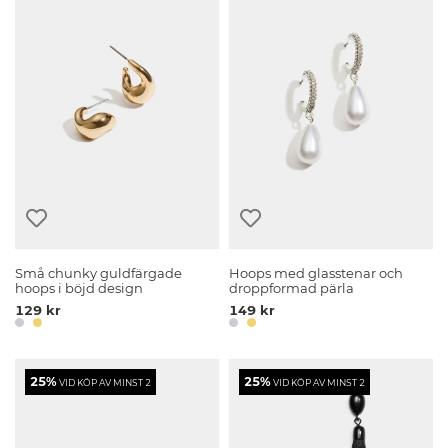
Små chunky guldfärgade
Hoops med glasstenar och
hoops i böjd design
droppformad pärla
129 kr
149 kr
25%
25%
VID KÖP AV MINST 2
VID KÖP AV MINST 2