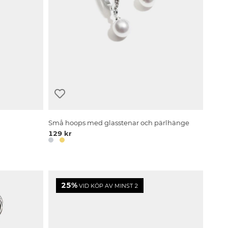
Små hoops med glasstenar och pärlhänge
129 kr
25%
VID KÖP AV MINST 2