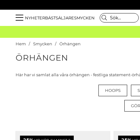
NYHETER
BÄSTSÄLJARE
SMYCKEN
Hem
Smycken
Örhängen
ÖRHÄNGEN
Här har vi samlat alla våra örhängen - festliga statement-örh
HOOPS
GÖR
25%
25%