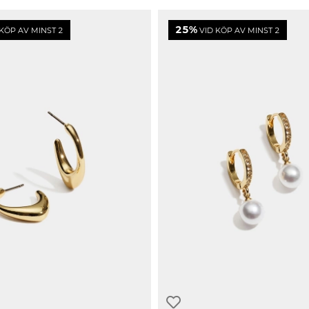
25%
KÖP AV MINST 2
VID KÖP AV MINST 2