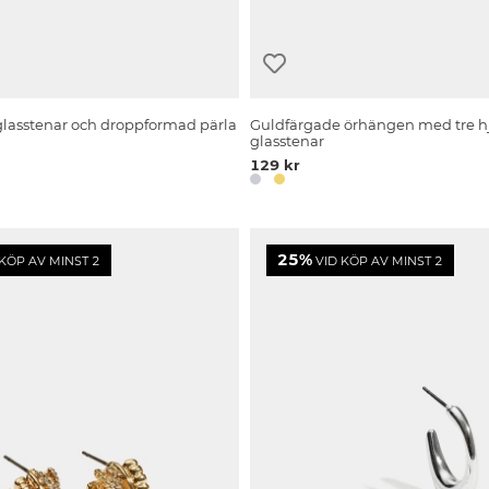
lasstenar och droppformad pärla
Guldfärgade örhängen med tre h
glasstenar
129 kr
25%
KÖP AV MINST 2
VID KÖP AV MINST 2