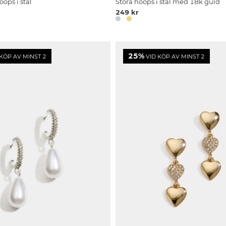
ops i stål
Stora hoops i stål med 18k guld
249 kr
25%
KÖP AV MINST 2
VID KÖP AV MINST 2