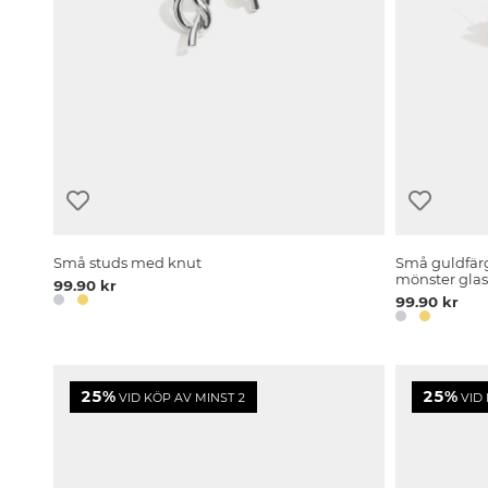
Små studs med knut
Små guldfär
mönster glas
99.90 kr
99.90 kr
25%
25%
VID KÖP AV MINST 2
VID 