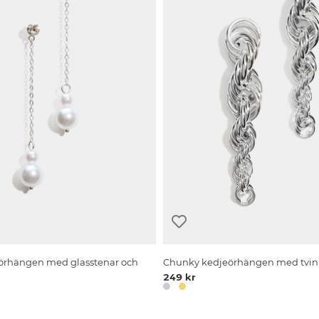
örhängen med glasstenar och
Chunky kedjeörhängen med tvin
249 kr