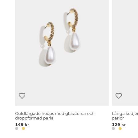
Guldfärgade hoops med glasstenar och
Långa kedje
droppformad pärla
pärlor
149 kr
129 kr