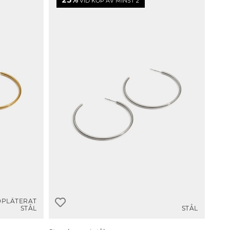
VID KÖP AV MINST 2
DPLÄTERAT
STÅL
STÅL